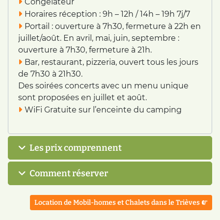
Congélateur
Horaires réception : 9h – 12h / 14h – 19h 7j/7
Portail : ouverture à 7h30, fermeture à 22h en
juillet/août. En avril, mai, juin, septembre :
ouverture à 7h30, fermeture à 21h.
Bar, restaurant, pizzeria, ouvert tous les jours
de 7h30 à 21h30.
Des soirées concerts avec un menu unique
sont proposées en juillet et août.
WiFi Gratuite sur l’enceinte du camping
Les prix comprennent
Comment réserver
Article suivant : Location de Mobil-homes et Chalets dans 
Location de Mobil-homes et Chalets dans le Trièves